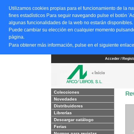
Utilizamos cookies propias para el funcionamiento de la na
fines estadísticos Para seguir navegando pulse el botón 'Ac
algunas funcionalidades de la web no estarán disponibles.
Puede cambiar su elección en cualquier momento pulsando el
página.
Para obtener más información, pulse en el siguiente enlac
Acceder / Regis
Colecciones
Rev
Novedades
Distribuidores
Librerías
Descargar catálogo
Ferias
Normas para revistas