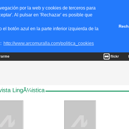
vegación por la web y cookies de terceros para
eptar'. Al pulsar en 'Rechazar' es posible que
Rech
 botón azul en la parte inferior izquierda de la
e:
http://www.arcomuralla.com/politica_cookies
trarme
ista LingÃ¼istica