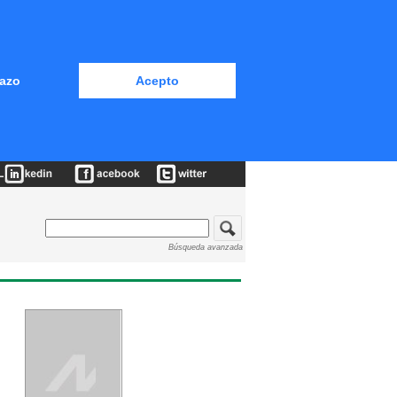
azo
Acepto
Búsqueda avanzada