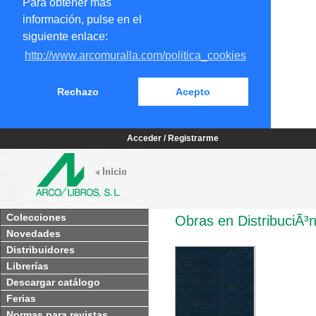
Para obtener más
información, pulse en el
siguiente enlace:
http://www.arcomuralla.com/politica_cookies
Rechazo
Acepto
Acceder / Registrarme
Colecciones
Obras en DistribuciÃ³n
Novedades
Distribuidores
Librerías
Descargar catálogo
Ferias
Normas para revistas