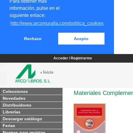
Para obtener más
información, pulse en el
siguiente enlace:
http://www.arcomuralla.com/politica_cookies
Rechazo
Acepto
Acceder / Registrarme
Colecciones
Materiales Complemen
Novedades
Distribuidores
Librerías
Descargar catálogo
Ferias
Normas para revistas