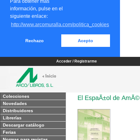
Para obtener más
información, pulse en el
siguiente enlace:
http://www.arcomuralla.com/politica_cookies
Rechazo
Acepto
Acceder / Registrarme
Colecciones
El EspaÃ±ol de AmÃ©
Novedades
Distribuidores
Librerías
Descargar catálogo
Ferias
Normas para revistas