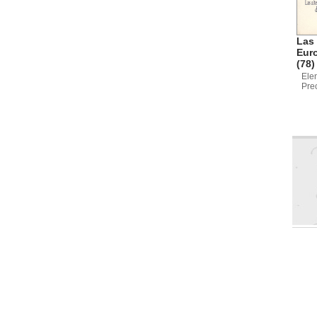
Las 
Eur
(78)
Ele
Pre