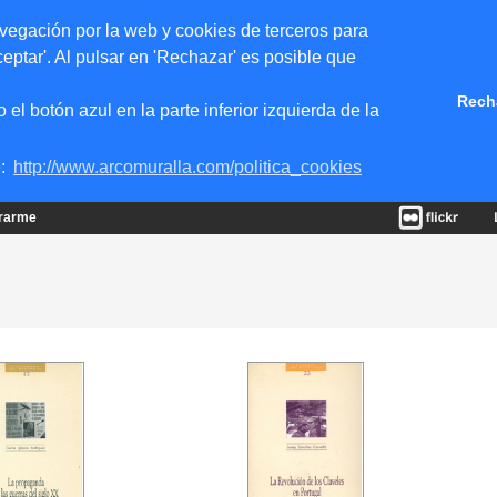
vegación por la web y cookies de terceros para
eptar'. Al pulsar en 'Rechazar' es posible que
Rech
 botón azul en la parte inferior izquierda de la
e:
http://www.arcomuralla.com/politica_cookies
trarme