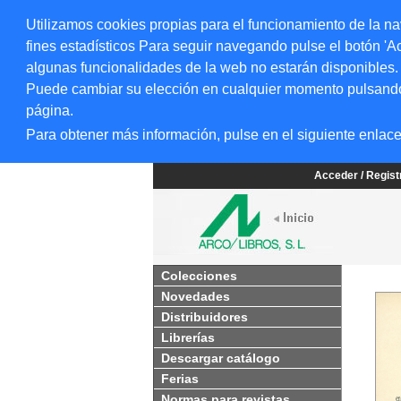
Utilizamos cookies propias para el funcionamiento de la na
fines estadísticos Para seguir navegando pulse el botón 'Ac
algunas funcionalidades de la web no estarán disponibles.
Puede cambiar su elección en cualquier momento pulsando el
página.
Para obtener más información, pulse en el siguiente enlac
Acceder / Regis
Colecciones
Novedades
Distribuidores
Librerías
Descargar catálogo
Ferias
Normas para revistas