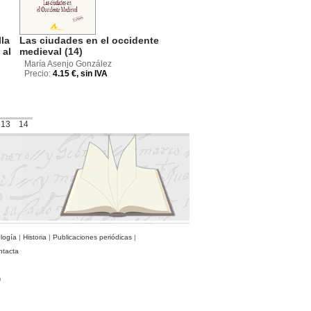
la
Las ciudades en el occidente
 al
medieval (14)
María Asenjo González
Precio:
4.15 €, sin IVA
13
14
ología
|
Historia
|
Publicaciones periódicas
|
ntacta
)