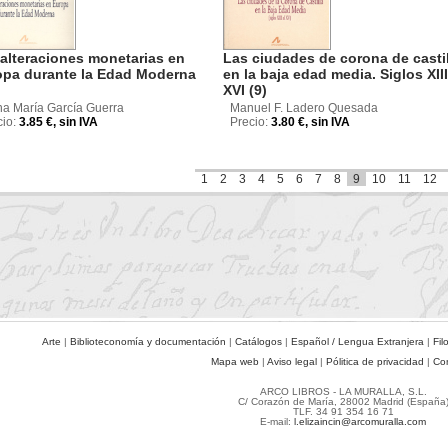
alteraciones monetarias en
Las ciudades de corona de castil
opa durante la Edad Moderna
en la baja edad media. Siglos XIII
XVI (9)
na María García Guerra
Manuel F. Ladero Quesada
cio:
3.85 €, sin IVA
Precio:
3.80 €, sin IVA
1
2
3
4
5
6
7
8
9
10
11
12
Arte
|
Biblioteconomía y documentación
|
Catálogos
|
Español / Lengua Extranjera
|
Fil
Mapa web
|
Aviso legal
|
Pólitica de privacidad
|
Co
ARCO LIBROS - LA MURALLA, S.L.
C/ Corazón de María, 28002 Madrid (España
TLF. 34 91 354 16 71
E-mail:
l.elizaincin@arcomuralla.com