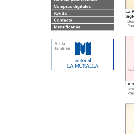
Compras digitales
La P
Ayuda
Sigl
Contacta
Gem
Pre
Identificarme
La s
Jos
Pre