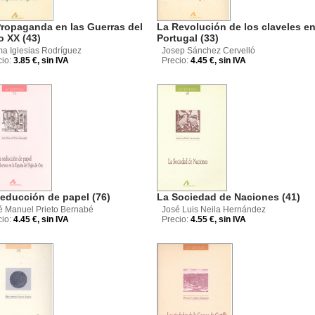
ropaganda en las Guerras del
La Revolución de los claveles e
o XX (43)
Portugal (33)
a Iglesias Rodríguez
Josep Sánchez Cervelló
cio:
3.85 €, sin IVA
Precio:
4.45 €, sin IVA
educción de papel (76)
La Sociedad de Naciones (41)
é Manuel Prieto Bernabé
José Luis Neila Hernández
cio:
4.45 €, sin IVA
Precio:
4.55 €, sin IVA