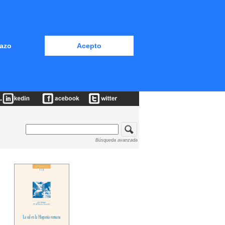
azo
Acepto
Búsqueda avanzada