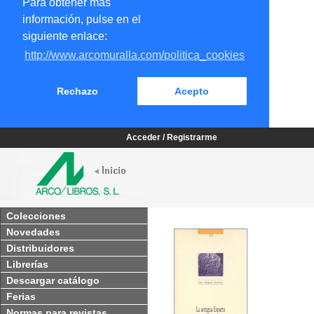
Para obtener más
información, pulse en el
siguiente enlace:
http://www.arcomuralla.com/politica_cookies
Rechazo
Acepto
Acceder / Registrarme
Colecciones
Novedades
Distribuidores
Librerías
Descargar catálogo
Ferias
Normas para revistas