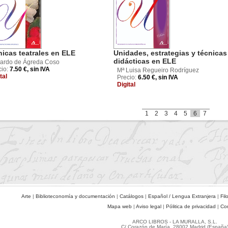
icas teatrales en ELE
Unidades, estrategias y técnicas
didácticas en ELE
ardo de Ágreda Coso
cio:
7.50 €, sin IVA
Mª Luisa Regueiro Rodríguez
tal
Precio:
6.50 €, sin IVA
Digital
1
2
3
4
5
6
7
Arte
|
Biblioteconomía y documentación
|
Catálogos
|
Español / Lengua Extranjera
|
Fil
Mapa web
|
Aviso legal
|
Pólitica de privacidad
|
Co
ARCO LIBROS - LA MURALLA, S.L.
C/ Corazón de María, 28002 Madrid (España