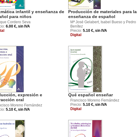
mática infantil y enseñanza de
Producción de materiales para la
añol para niños
enseñanza de español
ique Cordero Seva
Mª José Gelabert, Isabel Bueso y Pedro
cio:
6.00 €, sin IVA
Benítez
tal
Precio:
5.10 €, sin IVA
Digital
ducción, expresión e
Qué español enseñar
racción oral
Francisco Moreno Fernández
Precio:
5.10 €, sin IVA
ncisco Moreno Fernández
Digital
cio:
5.10 €, sin IVA