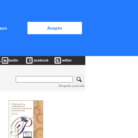
azo
Acepto
Búsqueda avanzada