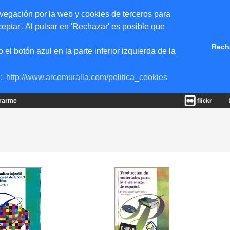
vegación por la web y cookies de terceros para
eptar'. Al pulsar en 'Rechazar' es posible que
Rech
 botón azul en la parte inferior izquierda de la
e:
http://www.arcomuralla.com/politica_cookies
trarme