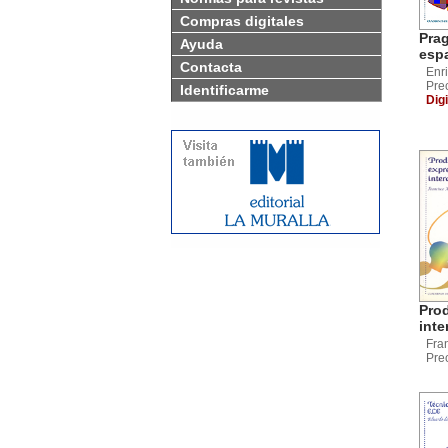
Compras digitales
Prag
Ayuda
esp
Contacta
Enr
Pre
Identificarme
Digi
Pro
inte
Fra
Pre