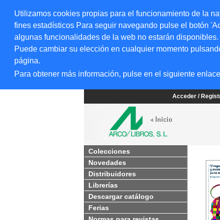
Utilizamos cookies propias para el funcionamiento de la na
fines estadísticos Para seguir navegando pulse el botón 'Ac
algunas funcionalidades de la web no estarán disponibles.
Puede cambiar su elección en cualquier momento pulsando el
página.
Para obtener más información, pulse en el siguiente enlac
Acceder / Regis
Colecciones
Novedades
Distribuidores
Librerías
Descargar catálogo
Ferias
Normas para revistas