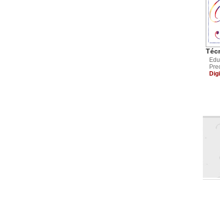
Técn
Edu
Pre
Digi