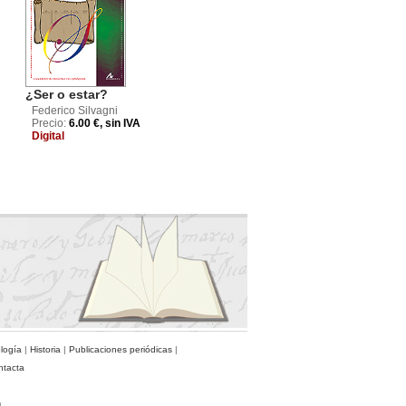
¿Ser o estar?
Federico Silvagni
Precio:
6.00 €, sin IVA
Digital
ología
|
Historia
|
Publicaciones periódicas
|
ntacta
)