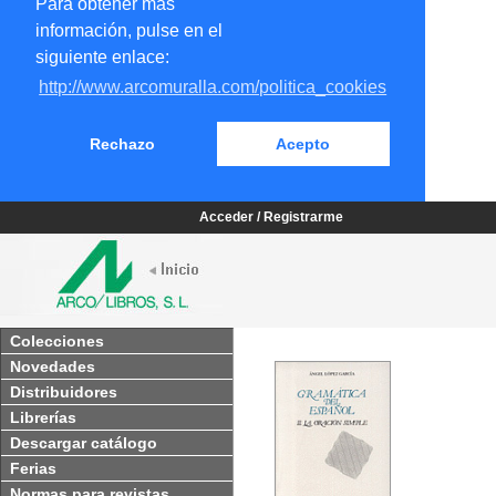
Para obtener más
información, pulse en el
siguiente enlace:
http://www.arcomuralla.com/politica_cookies
Rechazo
Acepto
Acceder / Registrarme
Colecciones
Novedades
Distribuidores
Librerías
Descargar catálogo
Ferias
Normas para revistas