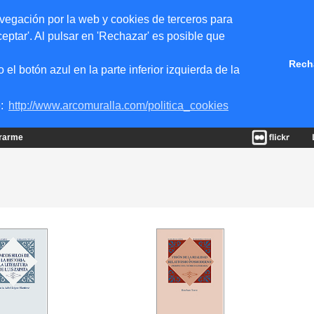
vegación por la web y cookies de terceros para
eptar'. Al pulsar en 'Rechazar' es posible que
Rech
 botón azul en la parte inferior izquierda de la
e:
http://www.arcomuralla.com/politica_cookies
trarme