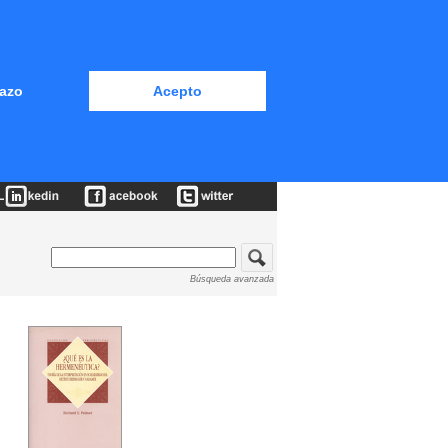
azo
Acepto
Búsqueda avanzada