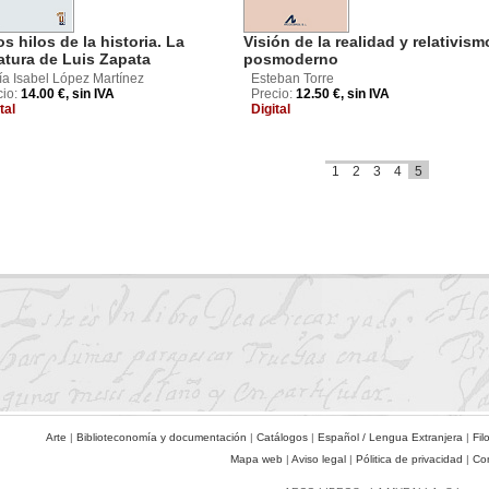
os hilos de la historia. La
Visión de la realidad y relativism
ratura de Luis Zapata
posmoderno
ía Isabel López Martínez
Esteban Torre
cio:
14.00 €, sin IVA
Precio:
12.50 €, sin IVA
tal
Digital
1
2
3
4
5
Arte
|
Biblioteconomía y documentación
|
Catálogos
|
Español / Lengua Extranjera
|
Fil
Mapa web
|
Aviso legal
|
Pólitica de privacidad
|
Co