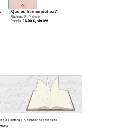
o
¿Qué es hermenéutica?
Richard E. Palmer
Precio:
16.00 €, sin IVA
ología
|
Historia
|
Publicaciones periódicas
|
ntacta