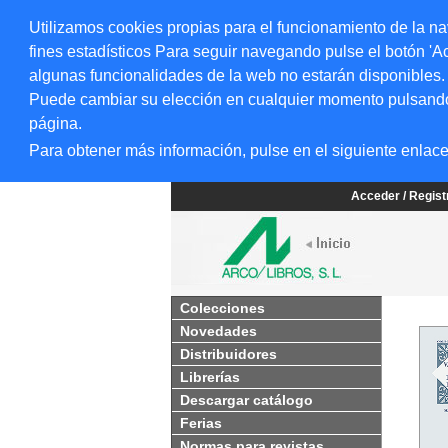
Utilizamos cookies propias para el funcionamiento de la na
fines estadísticos Para seguir navegando pulse el botón 'Ac
algunas funcionalidades de la web no estarán disponibles.
Puede cambiar su elección en cualquier momento pulsando el
página.
Para obtener más información, pulse en el siguiente enlac
Acceder / Regis
Colecciones
Novedades
Distribuidores
Librerías
Descargar catálogo
Ferias
Normas para revistas