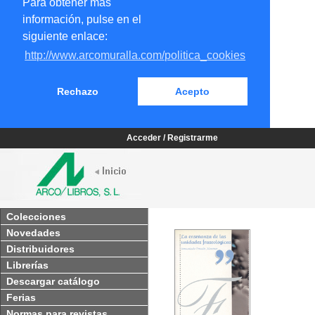
Para obtener más
información, pulse en el
siguiente enlace:
http://www.arcomuralla.com/politica_cookies
Rechazo
Acepto
Acceder / Registrarme
Colecciones
Novedades
Distribuidores
Librerías
Descargar catálogo
Ferias
Normas para revistas