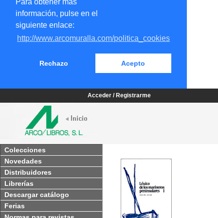
Para obtener más
información, pulse en el
siguiente enlace:
http://www.arcomuralla.com/politica_cookies
Rechazo
Acepto
Acceder / Registrarme
Colecciones
Novedades
Distribuidores
Librerías
Descargar catálogo
Ferias
Normas para revistas