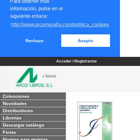
Para obtener más
información, pulse en el
siguiente enlace:
http://www.arcomuralla.com/politica_cookies
Rechazo
Acepto
Acceder / Registrarme
Colecciones
Novedades
Distribuidores
Librerías
Descargar catálogo
Ferias
Normas para revistas