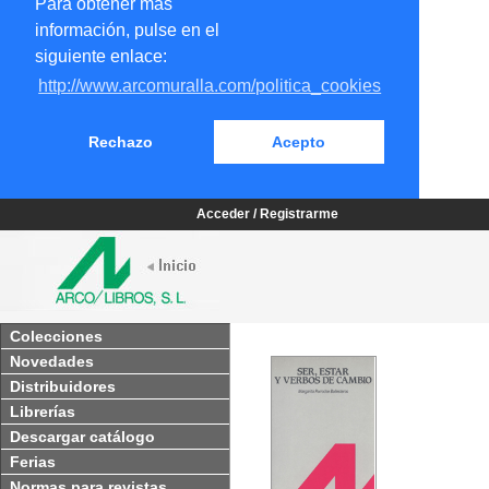
Para obtener más
información, pulse en el
siguiente enlace:
http://www.arcomuralla.com/politica_cookies
Rechazo
Acepto
Acceder / Registrarme
Colecciones
Novedades
Distribuidores
Librerías
Descargar catálogo
Ferias
Normas para revistas