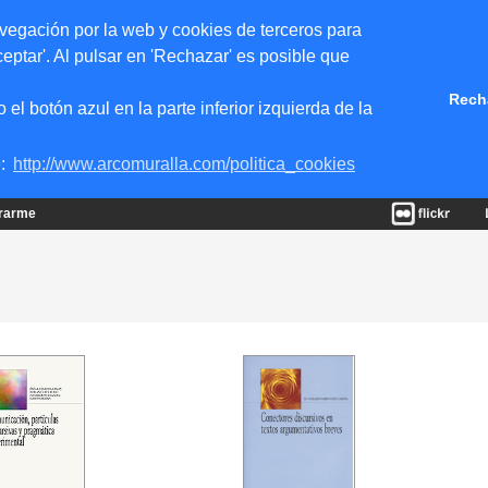
vegación por la web y cookies de terceros para
eptar'. Al pulsar en 'Rechazar' es posible que
Rech
 botón azul en la parte inferior izquierda de la
e:
http://www.arcomuralla.com/politica_cookies
trarme