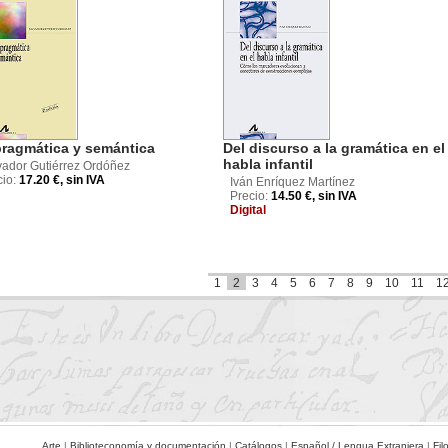
pragmática y semántica
Del discurso a la gramática en el
habla infantil
vador Gutiérrez Ordóñez
cio:
17.20 €, sin IVA
Iván Enríquez Martínez
Precio:
14.50 €, sin IVA
Digital
1
2
3
4
5
6
7
8
9
10
11
1
Arte
|
Biblioteconomía y documentación
|
Catálogos
|
Español / Lengua Extranjera
|
Fil