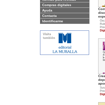
Compras digitales
Com
Ayuda
disc
Contacta
exp
Ósc
Identificarme
Rubi
Pre
Digi
Crea
depo
apo
Sus
Pre
Digi