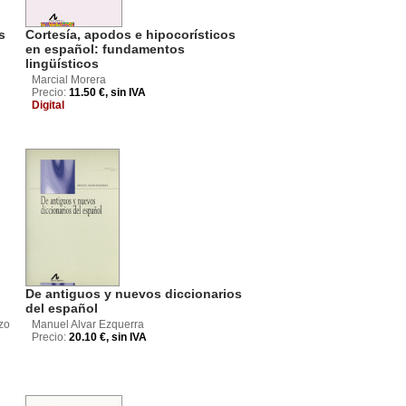
s
Cortesía, apodos e hipocorísticos
en español: fundamentos
lingüísticos
Marcial Morera
Precio:
11.50 €, sin IVA
Digital
De antiguos y nuevos diccionarios
del español
zo
Manuel Alvar Ezquerra
Precio:
20.10 €, sin IVA