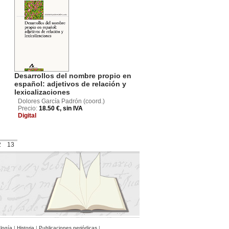
Desarrollos del nombre propio en
español: adjetivos de relación y
lexicalizaciones
Dolores García Padrón (coord.)
Precio:
18.50 €, sin IVA
Digital
2
13
ología
|
Historia
|
Publicaciones periódicas
|