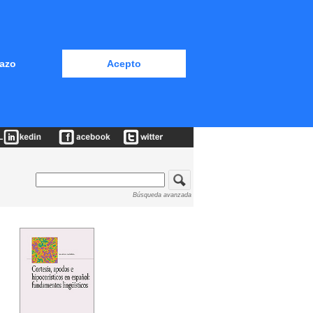
azo
Acepto
Búsqueda avanzada