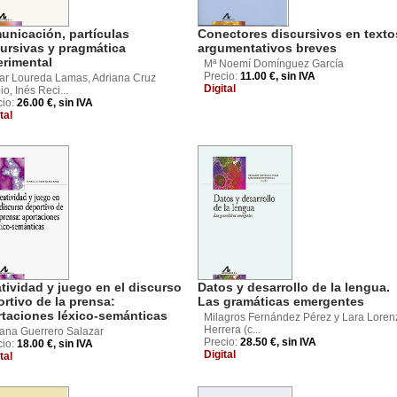
unicación, partículas
Conectores discursivos en texto
ursivas y pragmática
argumentativos breves
erimental
Mª Noemí Domínguez García
Precio:
11.00 €, sin IVA
ar Loureda Lamas, Adriana Cruz
Digital
o, Inés Reci...
cio:
26.00 €, sin IVA
tal
tividad y juego en el discurso
Datos y desarrollo de la lengua.
rtivo de la prensa:
Las gramáticas emergentes
rtaciones léxico-semánticas
Milagros Fernández Pérez y Lara Loren
Herrera (c...
ana Guerrero Salazar
Precio:
28.50 €, sin IVA
cio:
18.00 €, sin IVA
Digital
tal