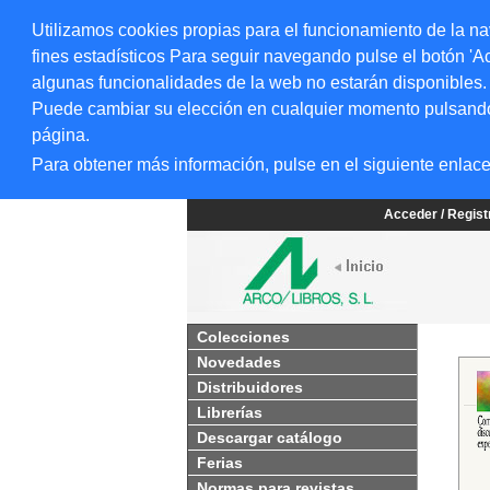
Utilizamos cookies propias para el funcionamiento de la na
fines estadísticos Para seguir navegando pulse el botón 'Ac
algunas funcionalidades de la web no estarán disponibles.
Puede cambiar su elección en cualquier momento pulsando el
página.
Para obtener más información, pulse en el siguiente enlac
Acceder / Regis
Colecciones
Novedades
Distribuidores
Librerías
Descargar catálogo
Ferias
Normas para revistas