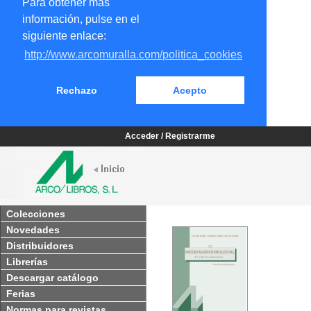
Para obtener más
información, pulse en el
siguiente enlace:
http://www.arcomuralla.com/politica_cookies
Rechazo
Acepto
Acceder / Registrarme
Colecciones
Novedades
Distribuidores
Librerías
Descargar catálogo
Ferias
Normas para revistas