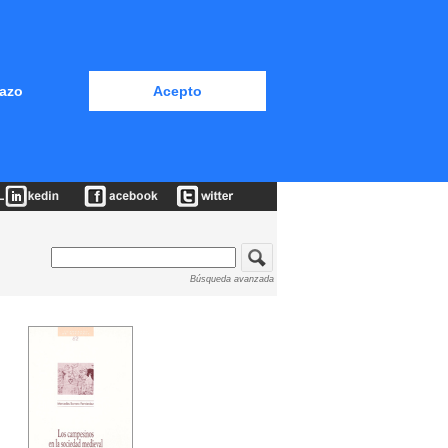
azo
Acepto
Búsqueda avanzada