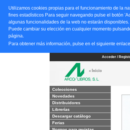
Utilizamos cookies propias para el funcionamiento de la na
fines estadísticos Para seguir navegando pulse el botón 'Ac
algunas funcionalidades de la web no estarán disponibles.
Puede cambiar su elección en cualquier momento pulsando el
página.
Para obtener más información, pulse en el siguiente enlac
Acceder / Regis
Colecciones
Novedades
Distribuidores
Librerías
Descargar catálogo
Ferias
Normas para revistas