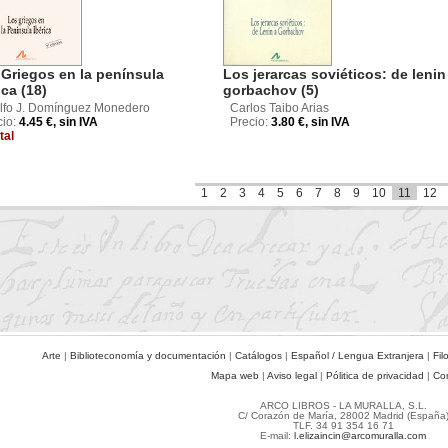
Griegos en la península
Los jerarcas soviéticos: de lenin
ica (18)
gorbachov (5)
lfo J. Domínguez Monedero
Carlos Taibo Arias
cio:
4.45 €, sin IVA
Precio:
3.80 €, sin IVA
tal
1
2
3
4
5
6
7
8
9
10
11
12
Arte
|
Biblioteconomía y documentación
|
Catálogos
|
Español / Lengua Extranjera
|
Fil
Mapa web
|
Aviso legal
|
Pólitica de privacidad
|
Co
ARCO LIBROS - LA MURALLA, S.L.
C/ Corazón de María, 28002 Madrid (España
TLF. 34 91 354 16 71
E-mail:
l.elizaincin@arcomuralla.com