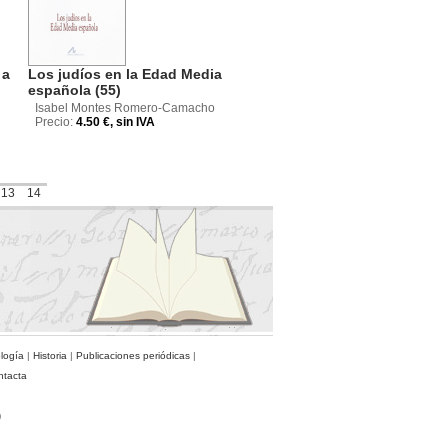
 a
Los judíos en la Edad Media
española (55)
Isabel Montes Romero-Camacho
Precio:
4.50 €, sin IVA
13
14
ología
|
Historia
|
Publicaciones periódicas
|
ntacta
)