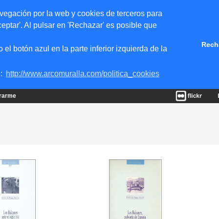
vegación por la web y cookies de terceros para
eptar'. Al pulsar en 'Rechazar' es posible que
Rech
 botón azul en la parte inferior izquierda de la
e:
http://www.arcomuralla.com/politica_cookies
trarme