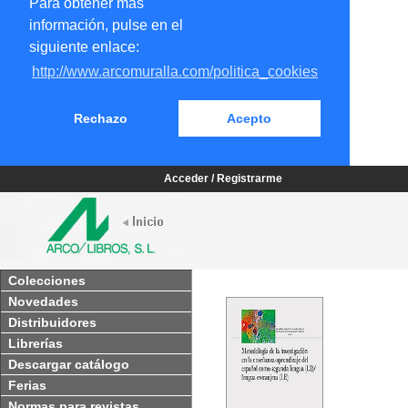
Para obtener más
información, pulse en el
siguiente enlace:
http://www.arcomuralla.com/politica_cookies
Rechazo
Acepto
Acceder / Registrarme
Colecciones
Novedades
Distribuidores
Librerías
Descargar catálogo
Ferias
Normas para revistas