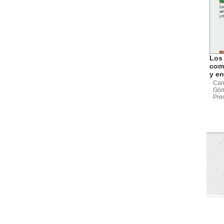
Los 
com
y en
Car
Góm
Pre