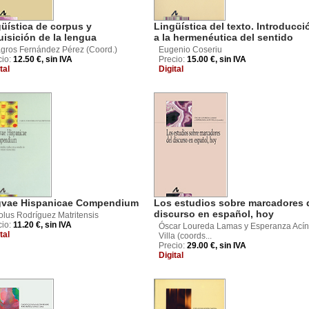
üística de corpus y
Lingüística del texto. Introducci
isición de la lengua
a la hermenéutica del sentido
agros Fernández Pérez (Coord.)
Eugenio Coseriu
cio:
12.50 €, sin IVA
Precio:
15.00 €, sin IVA
tal
Digital
gvae Hispanicae Compendium
Los estudios sobre marcadores 
discurso en español, hoy
olus Rodríguez Matritensis
cio:
11.20 €, sin IVA
Óscar Loureda Lamas y Esperanza Acín
tal
Villa (coords...
Precio:
29.00 €, sin IVA
Digital