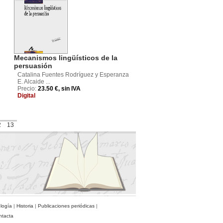
Mecanismos lingüísticos de la
persuasión
Catalina Fuentes Rodríguez y Esperanza
E. Alcaide ...
Precio:
23.50 €, sin IVA
Digital
2
13
ología
|
Historia
|
Publicaciones periódicas
|
ntacta