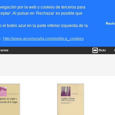
vegación por la web y cookies de terceros para
eptar'. Al pulsar en 'Rechazar' es posible que
Rech
 botón azul en la parte inferior izquierda de la
e:
http://www.arcomuralla.com/politica_cookies
trarme