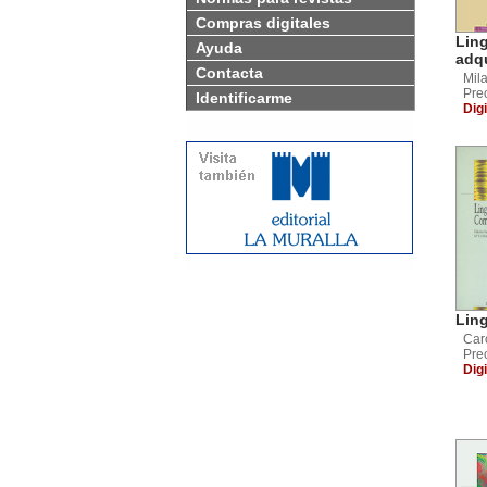
Compras digitales
Ling
Ayuda
adqu
Contacta
Mil
Pre
Identificarme
Digi
Lin
Car
Pre
Digi