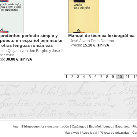
pretéritos perfecto simple y
Manual de técnica lexicográfica
puesto en español peninsular
José Álvaro Porto Dapena
 otras lenguas románicas
Precio:
15.10 €, sin IVA
men Quijada van den Berghe y José J.
ez Asen...
cio:
30.00 €, sin IVA
1
2
3
4
5
6
7
8
9
10
11
1
Arte
|
Biblioteconomía y documentación
|
Catálogos
|
Español / Lengua Extranjera
|
Fil
Mapa web
|
Aviso legal
|
Pólitica de privacidad
|
Co