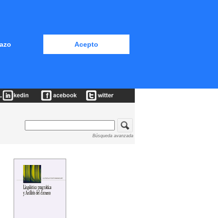
azo
Acepto
Búsqueda avanzada