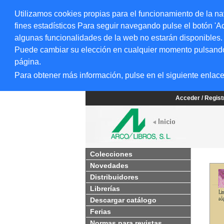
Utilizamos cookies propias para el funcionamiento de la na
fines estadísticos Para seguir navegando pulse el botón 'Ac
algunas funcionalidades de la web no estarán disponibles.
Puede cambiar su elección en cualquier momento pulsando el
página.
Para obtener más información, pulse en el siguiente enlac
Acceder / Regis
Colecciones
Novedades
Distribuidores
Librerías
Descargar catálogo
Ferias
Normas para revistas