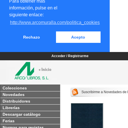
Para obtener más
información, pulse en el
siguiente enlace:
http://www.arcomuralla.com/politica_cookies
Rechazo
Acepto
Acceder / Registrarme
Colecciones
Suscribirme a Novedades de
Novedades
Distribuidores
Librerías
Descargar catálogo
Ferias
Normas para revistas