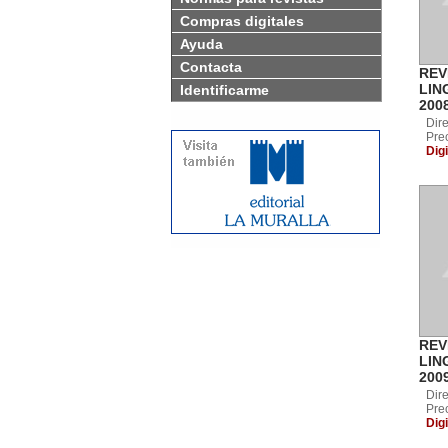
Compras digitales
Ayuda
Contacta
REV
LIN
Identificarme
200
Dire
Pre
Digi
REV
LING
200
Dire
Pre
Digi