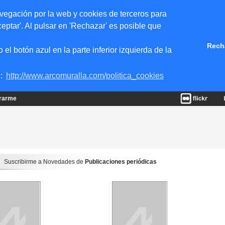
vegación por la web y cookies de terceros para
eptar'. Al pulsar en 'Rechazar' es posible que
Rech
 botón azul en la parte inferior izquierda de la
e:
http://www.arcomuralla.com/politica_cookies
trarme
Suscribirme a Novedades de
Publicaciones periódicas