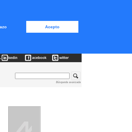
azo
Acepto
Búsqueda avanzada