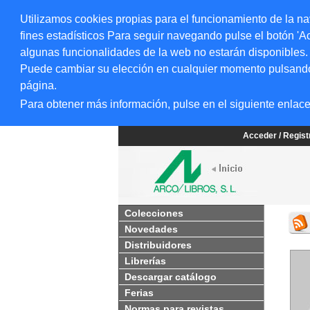
Utilizamos cookies propias para el funcionamiento de la na
fines estadísticos Para seguir navegando pulse el botón 'Ac
algunas funcionalidades de la web no estarán disponibles.
Puede cambiar su elección en cualquier momento pulsando el
página.
Para obtener más información, pulse en el siguiente enlac
Acceder / Regis
Colecciones
Novedades
Distribuidores
Librerías
Descargar catálogo
Ferias
Normas para revistas