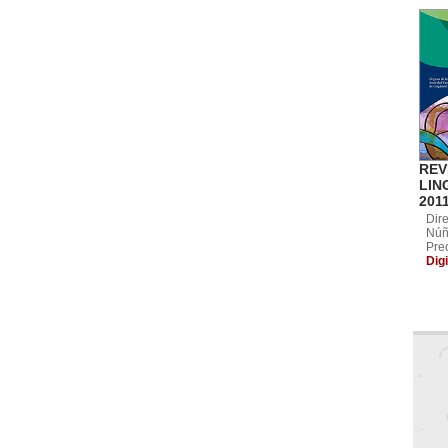
REV
LIN
2011
Dir
Núñ
Pre
Digi