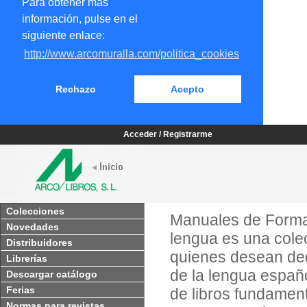
Para obtener más
información, pulse en el
siguiente enlace:
http://www.arcomuralla.com/politica_cookies
Rechazo
Acepto
Acceder / Registrarme
Colecciones
Manuales de Forma
Novedades
lengua es una colec
Distribuidores
quienes desean ded
Librerías
de la lengua españ
Descargar catálogo
Ferias
de libros fundament
Normas para revistas