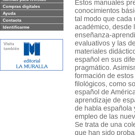
Estos manuales pre
Compras digitales
conocimientos bási
Ayuda
tal modo que cada u
Contacta
académico, desde lo
Identificarme
enseñanza-aprendi
evaluativos y las d
materiales didáctico
español en sus difer
pragmático. Asimism
formación de estos
filológicos, como s
español de América,
aprendizaje de espa
de habla española y
empleo de las nuev
Se trata de una co
que han sido prob