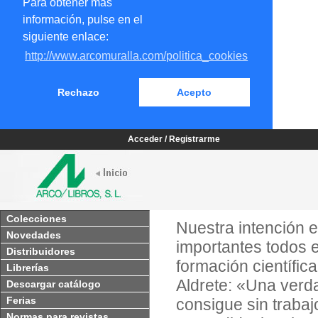
Para obtener más
información, pulse en el
siguiente enlace:
http://www.arcomuralla.com/politica_cookies
Rechazo
Acepto
Acceder / Registrarme
Colecciones
Nuestra intención e
Novedades
importantes todos e
Distribuidores
formación científic
Librerías
Aldrete: «Una verd
Descargar catálogo
Ferias
consigue sin trabajo
Normas para revistas