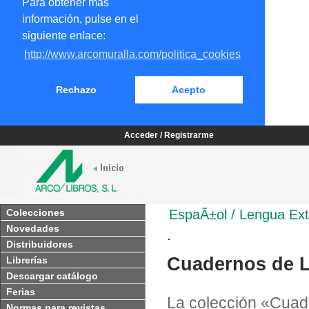
Para obtener más
información, pulse en el
siguiente enlace:
http://www.arcomuralla.com/politica_cookies
Rechazo
Acepto
Acceder / Registrarme
Colecciones
EspaÃ±ol / Lengua Ext
Novedades
.
Distribuidores
Cuadernos de 
Librerías
Descargar catálogo
Ferias
La colección «Cuad
Normas para revistas