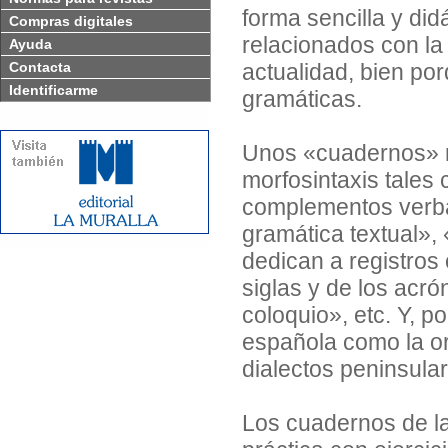
forma sencilla y did
Compras digitales
relacionados con la
Ayuda
Contacta
actualidad, bien por
Identificarme
gramáticas.
Unos «cuadernos» r
morfosintaxis tales
complementos verba
gramática textual», 
dedican a registros
siglas y de los acró
coloquio», etc. Y, p
española como la ort
dialectos peninsular
Los cuadernos de la