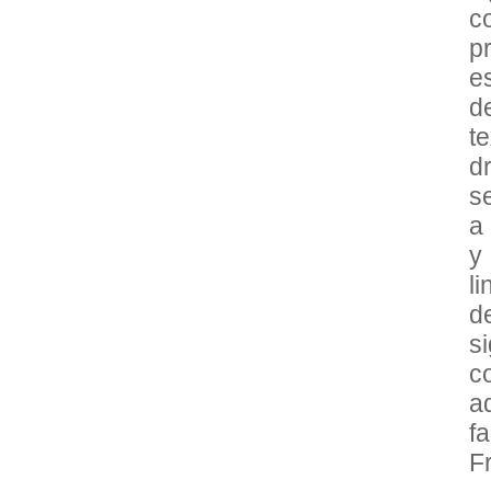
c
p
e
d
t
d
s
a
y
l
d
s
c
a
f
Fr