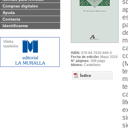
s
Compras digitales
a
Ayuda
e
Contacta
p
Identificarme
d
m
c
ISBN:
978-84-7635-946-4
c
Fecha de edición:
Mayo 2016
N° páginas:
308 págs.
(
Idioma:
Castellano
t
m
t
c
l
ex
s
s