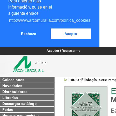
Para obtener más
información, pulse en el
siguiente enlace:
http://www.arcomuralla.com/politica_cookies
Rechazo
Acepto
Acceder / Registrarme
Inicio
Colecciones
Filología
/
/
Serie Pers
Novedades
E
Distribuidores
Librerías
M
Descargar catálogo
B
Ferias
Normas para revistas