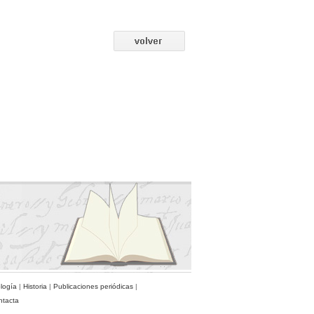
ología
|
Historia
|
Publicaciones periódicas
|
ntacta