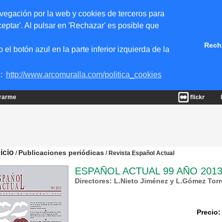
vegación por la web y cookies de terceros para
eptar'. Al pulsar en 'Rechazar' es posible que
Rech
 botón azul en la parte inferior izquierda de la
e:
http://www.arcomuralla.com/politica_cookies
trarme
nicio
Publicaciones periódicas
/
/
Revista Español Actual
ESPAÑOL ACTUAL 99 AÑO 2013 
Directores: L.Nieto Jiménez y L.Gómez Tor
Precio: