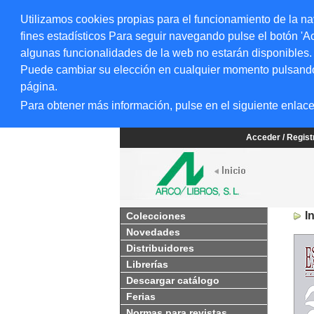
Utilizamos cookies propias para el funcionamiento de la na
fines estadísticos Para seguir navegando pulse el botón 'Ac
algunas funcionalidades de la web no estarán disponibles.
Puede cambiar su elección en cualquier momento pulsando el
página.
Para obtener más información, pulse en el siguiente enlac
Acceder / Regis
I
Colecciones
Novedades
Distribuidores
Librerías
Descargar catálogo
Ferias
Normas para revistas