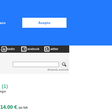
azo
Acepto
Búsqueda avanzada
(1)
rego
14.00 €
, sin IVA