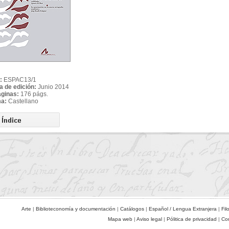
:
ESPAC13/1
a de edición:
Junio 2014
áginas:
176 págs.
ma:
Castellano
Arte
|
Biblioteconomía y documentación
|
Catálogos
|
Español / Lengua Extranjera
|
Fil
Mapa web
|
Aviso legal
|
Pólitica de privacidad
|
Co