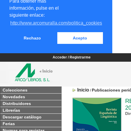
Para obtener más
información, pulse en el
siguiente enlace:
http://www.arcomuralla.com/politica_cookies
Rechazo
Acepto
Acceder / Registrarme
Inicio
Colecciones
Publicaciones peri
/
Novedades
R
Distribuidores
2
Librerías
Di
Descargar catálogo
Ferias
Normas para revistas