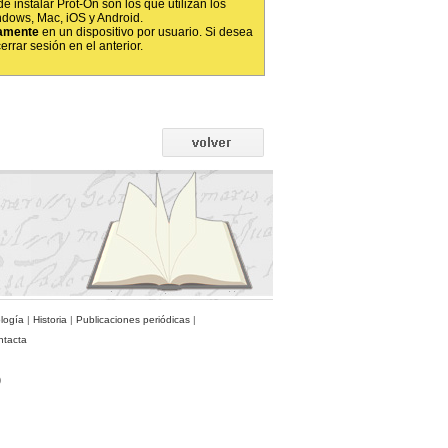
e instalar Prot-On son los que utilizan los
ndows, Mac, iOS y Android.
amente
en un dispositivo por usuario. Si desea
rrar sesión en el anterior.
ología
|
Historia
|
Publicaciones periódicas
|
ntacta
)