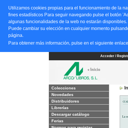
Utilizamos cookies propias para el funcionamiento de la na
fines estadísticos Para seguir navegando pulse el botón 'Ac
algunas funcionalidades de la web no estarán disponibles.
Puede cambiar su elección en cualquier momento pulsando el
página.
Para obtener más información, pulse en el siguiente enlac
Acceder / Regis
I
Colecciones
Novedades
Distribuidores
Librerías
Descargar catálogo
Ferias
Normas para revistas