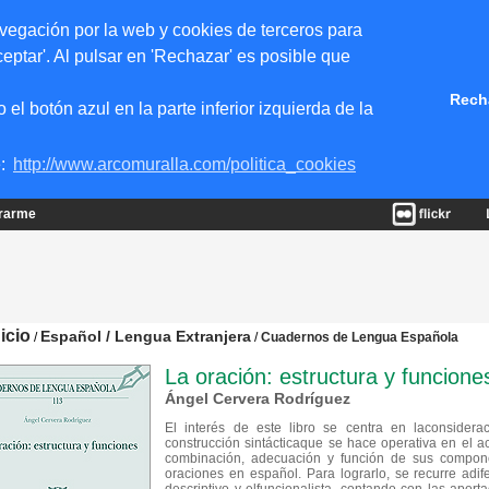
vegación por la web y cookies de terceros para
eptar'. Al pulsar en 'Rechazar' es posible que
Rech
 botón azul en la parte inferior izquierda de la
e:
http://www.arcomuralla.com/politica_cookies
trarme
nicio
Español / Lengua Extranjera
/
/
Cuadernos de Lengua Española
La oración: estructura y funcione
Ángel Cervera Rodríguez
El interés de este libro se centra en laconsider
construcción sintácticaque se hace operativa en el ac
combinación, adecuación y función de sus component
oraciones en español. Para lograrlo, se recurre adif