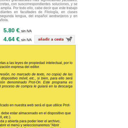
aciones gramaticales más significativas yactuales.
retas, con suscorrespondientes soluciones, y se
 amplia. Por todo ello, cabe decir que este trabajo
diantes en facultades de Filología, en clases
segunda lengua, del español aextranjeros y en
añola.
5.80 €
, sin IVA
4.64 €
, sin IVA
etas a las leyes de propiedad intelectual, por lo
ización expresa del editor.
presión, no marcado de texto, no copia) de las
dispositivo móvil, etc., si bien, para ello será
ción denominado Prot-On. Este programa es
 el proceso de compra le guiará en la descarga
ficado en nuestra web será el que utilice Prot-
 debe estar almacenado en el dispositivo que
, etc.).
da y abierta para poder leer el archivo;
abrir el menú y seleccionaremos "Abrir