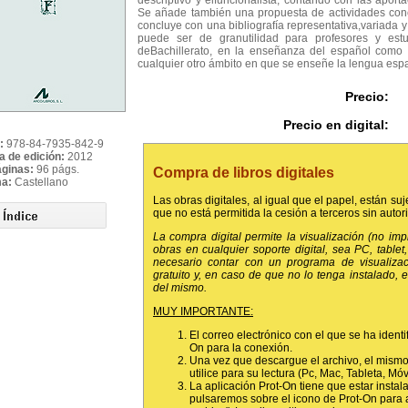
descriptivo y elfuncionalista, contando con las aport
Se añade también una propuesta de actividades conc
concluye con una bibliografía representativa,variada y
puede ser de granutilidad para profesores y estu
deBachillerato, en la enseñanza del español como 
cualquier otro ámbito en que se enseñe la lengua esp
Precio:
Precio en digital:
:
978-84-7935-842-9
a de edición:
2012
áginas:
96 págs.
Compra de libros digitales
ma:
Castellano
Las obras digitales, al igual que el papel, están suj
que no está permitida la cesión a terceros sin autor
La compra digital permite la visualización (no im
obras en cualquier soporte digital, sea PC, tablet, 
necesario contar con un programa de visualiza
gratuito y, en caso de que no lo tenga instalado,
del mismo.
MUY IMPORTANTE:
El correo electrónico con el que se ha identi
On para la conexión.
Una vez que descargue el archivo, el mismo
utilice para su lectura (Pc, Mac, Tableta, Móvil
La aplicación Prot-On tiene que estar instala
pulsaremos sobre el icono de Prot-On para 