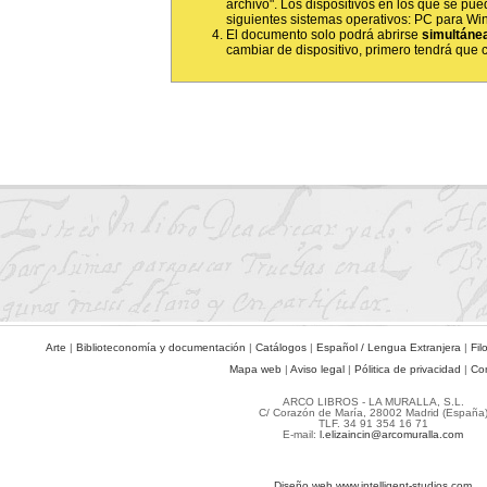
archivo". Los dispositivos en los que se pued
siguientes sistemas operativos: PC para Wi
El documento solo podrá abrirse
simultáne
cambiar de dispositivo, primero tendrá que ce
Arte
|
Biblioteconomía y documentación
|
Catálogos
|
Español / Lengua Extranjera
|
Fil
Mapa web
|
Aviso legal
|
Pólitica de privacidad
|
Co
ARCO LIBROS - LA MURALLA, S.L.
C/ Corazón de María, 28002 Madrid (España
TLF. 34 91 354 16 71
E-mail:
l.elizaincin@arcomuralla.com
Diseño web www.intelligent-studios.com