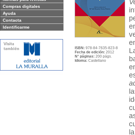
Ve
Compras digitales
i
Ayuda
p
Contacta
en
Identificarme
v
e
ISBN:
978-84-7635-823-8
L
Fecha de edición:
2012
N° páginas:
200 págs.
b
Idioma:
Castellano
e
e
a
l
i
c
a
c
la