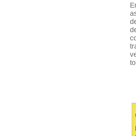
E
a
de
d
c
t
v
to