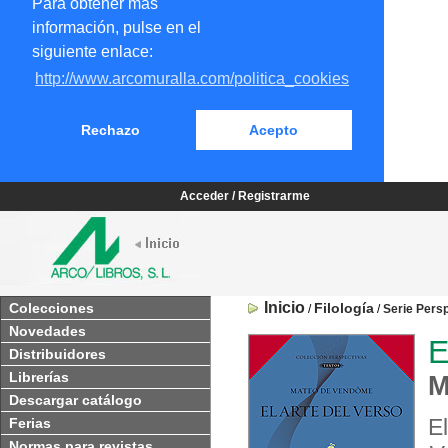
Para obtener más
información, pulse en el
siguiente enlace:
http://www.arcomuralla.com/politica_cookies
Rechazo
Acepto
Acceder / Registrarme
Inicio
Colecciones
Filología
/
/
Serie Pers
Novedades
E
Distribuidores
Librerías
M
Descargar catálogo
E
Ferias
Normas para revistas