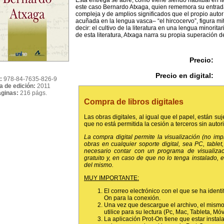
Esta entrega se abre, como viene siendo habitual en la
este caso Bernardo Atxaga, quien rememora su entrada e
compleja y de amplios significados que el propio aut
acuñada en la lengua vasca– “el hircocervo”, figura mi
decir: el cultivo de la literatura en una lengua minorita
de esta literatura, Atxaga narra su propia superación de
Precio:
Precio en digital:
:
978-84-7635-826-9
a de edición:
2011
áginas:
216 págs.
Compra de libros digitales
Las obras digitales, al igual que el papel, están suj
que no está permitida la cesión a terceros sin autor
La compra digital permite la visualización (no im
obras en cualquier soporte digital, sea PC, tablet, 
necesario contar con un programa de visualiza
gratuito y, en caso de que no lo tenga instalado,
del mismo.
MUY IMPORTANTE:
El correo electrónico con el que se ha identi
On para la conexión.
Una vez que descargue el archivo, el mismo
utilice para su lectura (Pc, Mac, Tableta, Móvil
La aplicación Prot-On tiene que estar instala