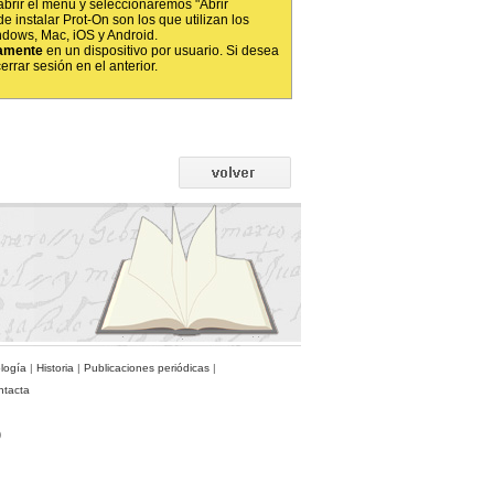
abrir el menú y seleccionaremos "Abrir
e instalar Prot-On son los que utilizan los
ndows, Mac, iOS y Android.
amente
en un dispositivo por usuario. Si desea
rrar sesión en el anterior.
ología
|
Historia
|
Publicaciones periódicas
|
ntacta
)