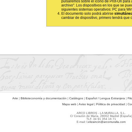
pulsaremos sobre el icono de Prot-On para 
archivo". Los dispositivos en los que se pued
siguientes sistemas operativos: PC para Wi
El documento solo podrá abrirse
simultáne
cambiar de dispositivo, primero tendrá que ce
Arte
|
Biblioteconomía y documentación
|
Catálogos
|
Español / Lengua Extranjera
|
Fil
Mapa web
|
Aviso legal
|
Pólitica de privacidad
|
Co
ARCO LIBROS - LA MURALLA, S.L.
C/ Corazón de María, 28002 Madrid (España
TLF. 34 91 354 16 71
E-mail:
l.elizaincin@arcomuralla.com