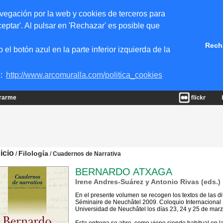
vegación por la web y cookies de terceros para
eptar'. Al pulsar en 'Rechazar' es posible que
Rech
 botón azul en la parte inferior izquierda de la
e:
http://www.arcomuralla.com/politica_cookies
trarme
nicio
Filología
/
/
Cuadernos de Narrativa
BERNARDO ATXAGA
Irene Andres-Suárez y Antonio Rivas (eds.)
En el presente volumen se recogen los textos de las d
Séminaire de Neuchâtel 2009. Coloquio Internacional 
Universidad de Neuchâtel los días 23, 24 y 25 de mar