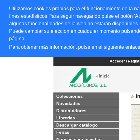
Utilizamos cookies propias para el funcionamiento de la na
fines estadísticos Para seguir navegando pulse el botón 'Ac
algunas funcionalidades de la web no estarán disponibles.
Puede cambiar su elección en cualquier momento pulsando el
página.
Para obtener más información, pulse en el siguiente enlac
Acceder / Regis
I
Colecciones
Novedades
Distribuidores
Librerías
Descargar catálogo
Ferias
Normas para revistas