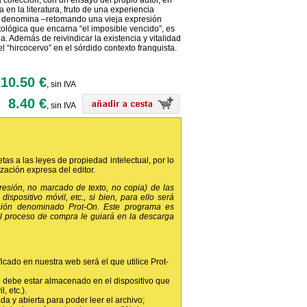
 colección, con un ensayo del propio autor, en
n la literatura, fruto de una experiencia
or denomina –retomando una vieja expresión
tológica que encarna “el imposible vencido”, es
ria. Además de reivindicar la existencia y vitalidad
l “hircocervo” en el sórdido contexto franquista.
10.50 €
, sin IVA
8.40 €
, sin IVA
etas a las leyes de propiedad intelectual, por lo
ización expresa del editor.
presión, no marcado de texto, no copia) de las
dispositivo móvil, etc., si bien, para ello será
ción denominado Prot-On. Este programa es
 el proceso de compra le guiará en la descarga
ficado en nuestra web será el que utilice Prot-
 debe estar almacenado en el dispositivo que
, etc.).
da y abierta para poder leer el archivo;