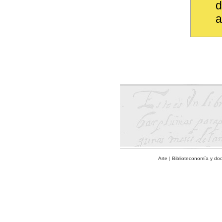
d
a
Arte
|
Biblioteconomía y do