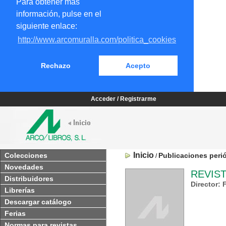
Para obtener más
información, pulse en el
siguiente enlace:
http://www.arcomuralla.com/politica_cookies
Rechazo
Acepto
Acceder / Registrarme
Inicio
Colecciones
Publicaciones peri
/
Novedades
REVIST
Distribuidores
Director: 
Librerías
Descargar catálogo
Ferias
Normas para revistas