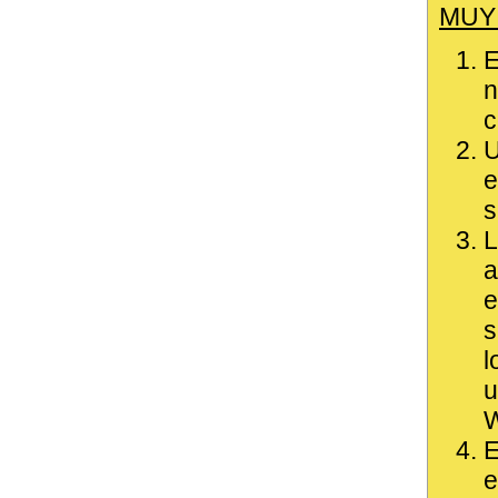
MUY
E
n
c
U
e
s
L
a
e
s
l
u
W
E
e