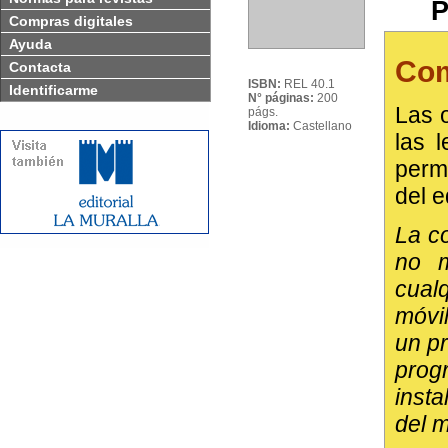
P
Compras digitales
Ayuda
Com
Contacta
ISBN:
REL 40.1
Identificarme
N° páginas:
200
Las o
págs.
Idioma:
Castellano
las 
perm
del e
La co
no m
cual
móvil
un p
prog
insta
del 