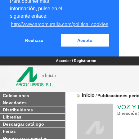
Para obtener más
información, pulse en el
siguiente enlace:
http://www.arcomuralla.com/politica_cookies
Rechazo
Acepto
Acceder / Registrarme
Inicio
Colecciones
Publicaciones peri
/
Novedades
VOZ Y 
Distribuidores
Dirección
Librerías
Descargar catálogo
Ferias
Normas para revistas