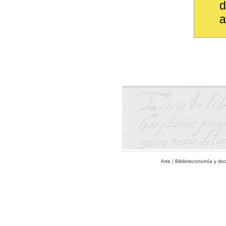
d
a
Arte
|
Biblioteconomía y do