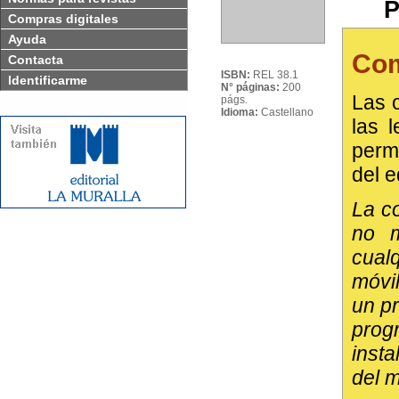
P
Compras digitales
Ayuda
Com
Contacta
ISBN:
REL 38.1
Identificarme
N° páginas:
200
Las o
págs.
Idioma:
Castellano
las 
perm
del e
La co
no m
cual
móvil
un p
prog
insta
del 