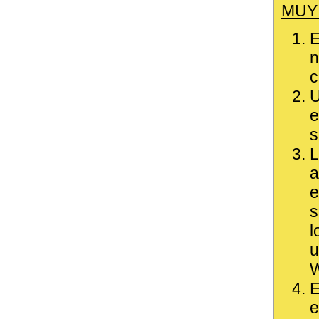
MUY
E
n
c
U
e
s
L
a
e
s
l
u
W
E
e