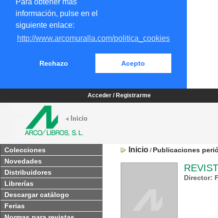
Para obtener más
información, pulse en el
siguiente enlace:
http://www.arcomuralla.com/politica_cookies
Rechazo
Acepto
Acceder / Registrarme
Inicio
Colecciones
Publicaciones peri
/
Novedades
REVIST
Distribuidores
Director: 
Librerías
Descargar catálogo
Ferias
Normas para revistas