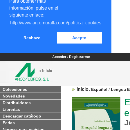
Para obtener más
información, pulse en el
siguiente enlace:
http://www.arcomuralla.com/politica_cookies
Rechazo
Acepto
Acceder / Registrarme
Inicio
Colecciones
Español / Lengua E
/
Novedades
E
Distribuidores
Librerías
e
Descargar catálogo
J
Ferias
Normas para revistas