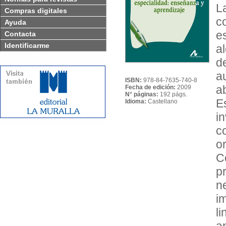
L
Compras digitales
c
Ayuda
e
Contacta
Identificarme
a
d
a
ISBN:
978-84-7635-740-8
a
Fecha de edición:
2009
N° páginas:
192 págs.
E
Idioma:
Castellano
i
c
o
C
p
n
i
l
a