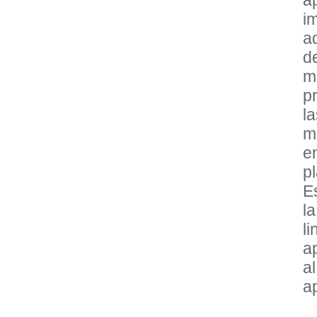
i
a
d
m
p
l
m
e
p
E
l
l
a
a
a