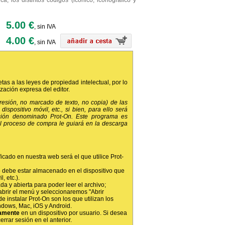
a, los distintos códigos (icónico, iconográfico y
5.00 €
, sin IVA
4.00 €
, sin IVA
etas a las leyes de propiedad intelectual, por lo
ización expresa del editor.
presión, no marcado de texto, no copia) de las
dispositivo móvil, etc., si bien, para ello será
ción denominado Prot-On. Este programa es
 el proceso de compra le guiará en la descarga
ficado en nuestra web será el que utilice Prot-
 debe estar almacenado en el dispositivo que
, etc.).
da y abierta para poder leer el archivo;
abrir el menú y seleccionaremos "Abrir
e instalar Prot-On son los que utilizan los
ndows, Mac, iOS y Android.
amente
en un dispositivo por usuario. Si desea
rrar sesión en el anterior.