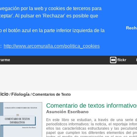
vegación por la web y cookies de terceros para
eptar'. Al pulsar en 'Rechazar' es posible que
Rech
 botón azul en la parte inferior izquierda de la
e:
http://www.arcomuralla.com/politica_cookies
trarme
nicio
Filología
/
/
Comentarios de Texto
Comentario de textos informativo
Asunción Escribano
En este libro se estudian, a través de una serie de
periodísticos informativos: la noticia, el reportaje inf
ellos las características estructurales y las peculiar
papel que cumplen los diferentes elementos del proc