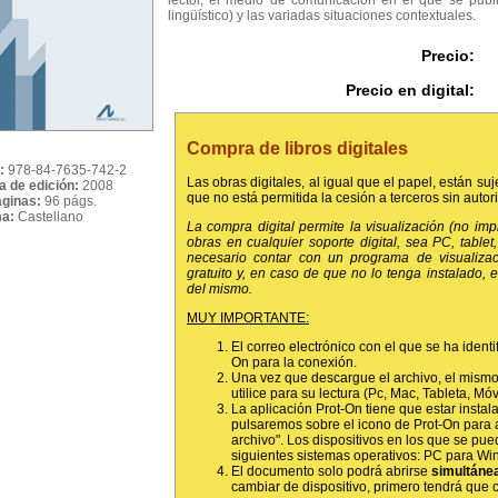
lector, el medio de comunicación en el que se public
lingüístico) y las variadas situaciones contextuales.
Precio:
Precio en digital:
Compra de libros digitales
:
978-84-7635-742-2
Las obras digitales, al igual que el papel, están suj
a de edición:
2008
que no está permitida la cesión a terceros sin autor
áginas:
96 págs.
ma:
Castellano
La compra digital permite la visualización (no im
obras en cualquier soporte digital, sea PC, tablet, 
necesario contar con un programa de visualiza
gratuito y, en caso de que no lo tenga instalado,
del mismo.
MUY IMPORTANTE:
El correo electrónico con el que se ha identi
On para la conexión.
Una vez que descargue el archivo, el mismo
utilice para su lectura (Pc, Mac, Tableta, Móvil
La aplicación Prot-On tiene que estar instala
pulsaremos sobre el icono de Prot-On para 
archivo". Los dispositivos en los que se pued
siguientes sistemas operativos: PC para Wi
El documento solo podrá abrirse
simultáne
cambiar de dispositivo, primero tendrá que ce