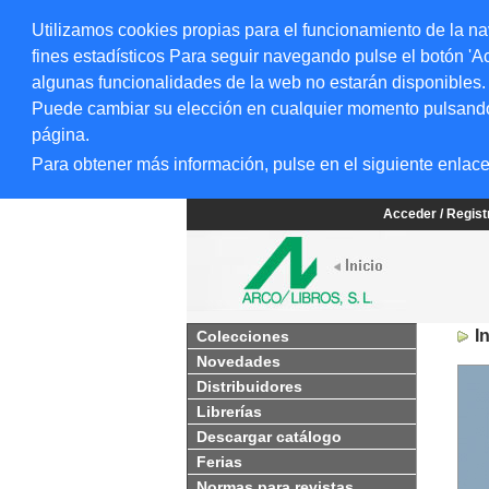
Utilizamos cookies propias para el funcionamiento de la na
fines estadísticos Para seguir navegando pulse el botón 'Ac
algunas funcionalidades de la web no estarán disponibles.
Puede cambiar su elección en cualquier momento pulsando el
página.
Para obtener más información, pulse en el siguiente enlac
Acceder / Regis
I
Colecciones
Novedades
Distribuidores
Librerías
Descargar catálogo
Ferias
Normas para revistas