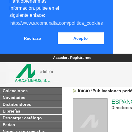
Para obtener más
información, pulse en el
siguiente enlace:
http://www.arcomuralla.com/politica_cookies
Rechazo
Acepto
Acceder / Registrarme
Inicio
Colecciones
Publicaciones peri
/
Novedades
ESPAÑO
Distribuidores
Directore
Librerías
Descargar catálogo
Ferias
Normas para revistas