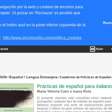
vegación por la web y cookies de terceros para
eptar'. Al pulsar en 'Rechazar' es posible que
Rech
 botón azul en la parte inferior izquierda de la
e:
http://www.arcomuralla.com/politica_cookies
trarme
nicio
Español / Lengua Extranjera
/
/
Cuadernos de Prácticas de Español /
Prácticas de español para italian
María Vittoria Calvi e Ivana Rota
El presente volumen está concebido como material 
acompañar cualquier tipo de método de español para e
italianos; propone una serie de explicaciones gram
lenguas y ofrece un gran número de ejercicios de difer