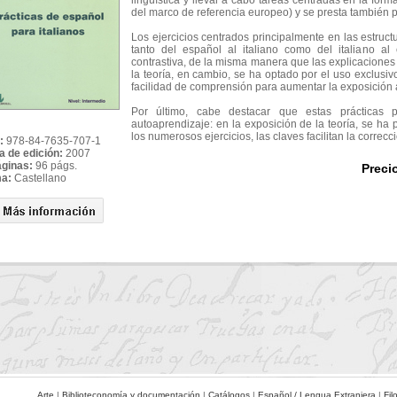
lingüística y llevar a cabo tareas centradas en la for
del marco de referencia europeo) y se presta también 
Los ejercicios centrados principalmente en las estruct
tanto del español al italiano como del italiano al
contrastiva, de la misma manera que las explicacione
la teoría, en cambio, se ha optado por el uso exclusi
facilidad de comprensión para aumentar la exposición 
Por último, cabe destacar que estas prácticas 
autoaprendizaje: en la exposición de la teoría, se ha
los numerosos ejercicios, las claves facilitan la correc
:
978-84-7635-707-1
a de edición:
2007
áginas:
96 págs.
Preci
ma:
Castellano
Arte
|
Biblioteconomía y documentación
|
Catálogos
|
Español / Lengua Extranjera
|
Fil