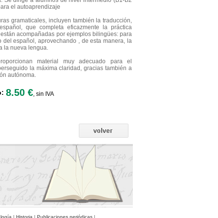
ma. Se dirige a alumnos de nivel intermedio (B1-B2
para el autoaprendizaje
uras gramaticales, incluyen también la traducción,
 español, que completa eficazmente la práctica
s están acompañadas por ejemplos bilingües: para
vo del español, aprovechando , de esta manera, la
a la nueva lengua.
proporcionan material muy adecuado para el
 perseguido la máxima claridad, gracias también a
ción autónoma.
8.50 €
o:
, sin IVA
ología
|
Historia
|
Publicaciones periódicas
|