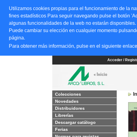
Utilizamos cookies propias para el funcionamiento de la na
fines estadísticos Para seguir navegando pulse el botón 'Ac
algunas funcionalidades de la web no estarán disponibles.
Puede cambiar su elección en cualquier momento pulsando el
página.
Para obtener más información, pulse en el siguiente enlac
Acceder / Regis
I
Colecciones
Novedades
Distribuidores
Librerías
Descargar catálogo
Ferias
Normas para revistas