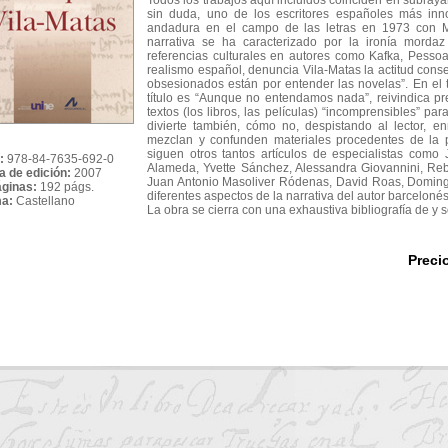
Todos los trabajos aquí incluidos coinciden en subrayar
sin duda, uno de los escritores españoles más i
andadura en el campo de las letras en 1973 con M
narrativa se ha caracterizado por la ironía morda
referencias culturales en autores como Kafka, Pessoa
realismo español, denuncia Vila-Matas la actitud con
obsesionados están por entender las novelas”. En el t
título es “Aunque no entendamos nada”, reivindica pr
textos (los libros, las películas) “incomprensibles” par
divierte también, cómo no, despistando al lector, e
mezclan y confunden materiales procedentes de la pr
siguen otros tantos artículos de especialistas como
:
978-84-7635-692-0
Alameda, Yvette Sánchez, Alessandra Giovannini, Reb
a de edición:
2007
Juan Antonio Masoliver Ródenas, David Roas, Doming
áginas:
192 págs.
diferentes aspectos de la narrativa del autor barcelonés
ma:
Castellano
La obra se cierra con una exhaustiva bibliografía de y 
Preci