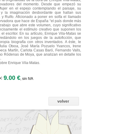
 la originalidad de la obra de Enrique Vila-Matas,
nnovadores del momento. Desde que empezó su
ujer en el espejo contemplando el paisaje, su
z y la imaginación desbordante que hallan sus
 y Rulfo. Aficionado a poner en solfa el llamado
servadora que hace de España “el país donde más
rabajo que abre este volumen, cuyo significativo
ecisamente el estímulo creativo que suponen los
a el escritor. En su artículo, Enrique Vila-Matas se
nredándolo en los juegos de la autoficción, que
opia biografía con otros inventados. A éste, le
 Julia Otxoa, José María Pozuelo Yvancos, Irene
eca Martín, Carlota Casas Baró, Fernando Valls,
o Ródenas de Moya, que analizan en detalle los
.
sobre Enrique Vila-Matas.
9.00 €
o:
, sin IVA