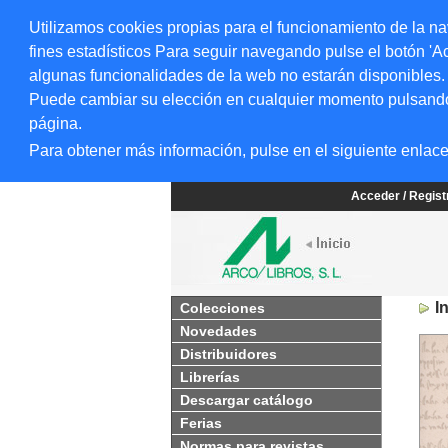
Utilizamos cookies propias para el funcionamiento de la na
fines estadísticos Para seguir navegando pulse el botón 'Ac
algunas funcionalidades de la web no estarán disponibles.
Puede cambiar su elección en cualquier momento pulsando el
página.
Para obtener más información, pulse en el siguiente enlac
Acceder / Regis
I
Colecciones
Novedades
Distribuidores
Librerías
Descargar catálogo
Ferias
Normas para revistas