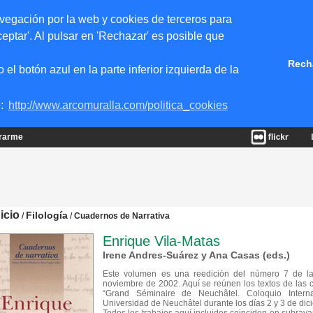
vegación por la web y cookies de terceros para
eptar'. Al pulsar en 'Rechazar' es posible que
Rech
 botón azul en la parte inferior izquierda de la
e:
http://www.arcomuralla.com/politica_cookies
trarme
nicio
Filología
/
/
Cuadernos de Narrativa
Enrique Vila-Matas
Irene Andres-Suárez y Ana Casas (eds.)
Este volumen es una reedición del número 7 de la
noviembre de 2002. Aquí se reúnen los textos de las 
“Grand Séminaire de Neuchâtel. Coloquio Interna
Universidad de Neuchâtel durante los días 2 y 3 de di