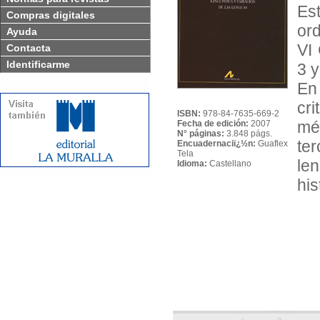
Est
Compras digitales
or
Ayuda
VI
Contacta
Identificarme
3 
En
cr
ISBN:
978-84-7635-669-2
mét
Fecha de edición:
2007
N° páginas:
3.848 págs.
te
Encuadernaciï¿½n:
Guaflex
Tela
le
Idioma:
Castellano
his