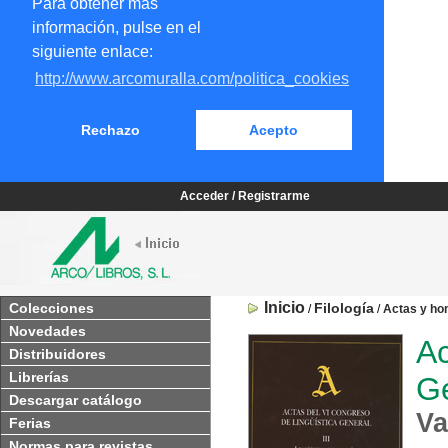
Para obtener más
información, pulse en el
siguiente enlace:
http://www.arcomuralla.com/politica_cookies
Rechazo
Acepto
Acceder / Registrarme
Inicio
Colecciones
Filología
/
/
Actas y ho
Novedades
Ac
Distribuidores
Librerías
Ge
Descargar catálogo
Va
Ferias
Normas para revistas