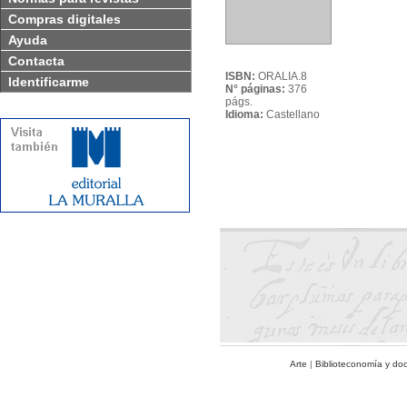
Compras digitales
Ayuda
Contacta
ISBN:
ORALIA.8
Identificarme
N° páginas:
376
págs.
Idioma:
Castellano
Arte
|
Biblioteconomía y do