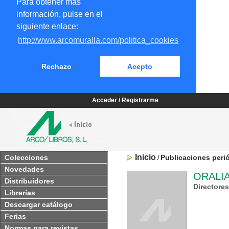
Para obtener más
información, pulse en el
siguiente enlace:
http://www.arcomuralla.com/politica_cookies
Rechazo
Acepto
Acceder / Registrarme
Inicio
Colecciones
Publicaciones peri
/
Novedades
ORALIA
Distribuidores
Directore
Librerías
Descargar catálogo
Ferias
Normas para revistas