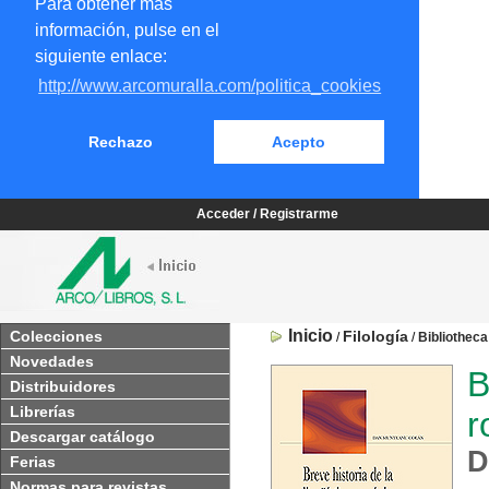
Para obtener más
información, pulse en el
siguiente enlace:
http://www.arcomuralla.com/politica_cookies
Rechazo
Acepto
Acceder / Registrarme
Inicio
Colecciones
Filología
/
/
Bibliotheca
Novedades
B
Distribuidores
Librerías
r
Descargar catálogo
D
Ferias
Normas para revistas