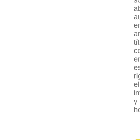
a
a
e
a
t
c
e
e
r
e
i
y
h