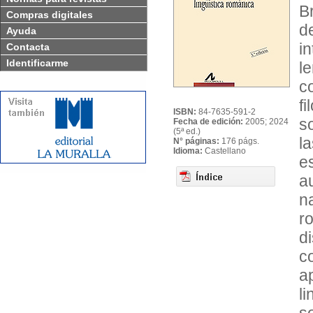
B
Compras digitales
d
Ayuda
i
Contacta
Identificarme
l
c
f
ISBN:
84-7635-591-2
s
Fecha de edición:
2005; 2024
(5ª ed.)
l
N° páginas:
176 págs.
Idioma:
Castellano
e
a
n
r
d
c
a
l
s