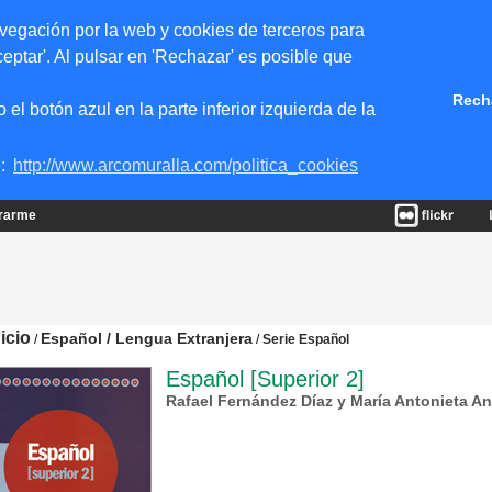
vegación por la web y cookies de terceros para
eptar'. Al pulsar en 'Rechazar' es posible que
Rech
 botón azul en la parte inferior izquierda de la
e:
http://www.arcomuralla.com/politica_cookies
trarme
nicio
Español / Lengua Extranjera
/
/
Serie Español
Español [Superior 2]
Rafael Fernández Díaz y María Antonieta A