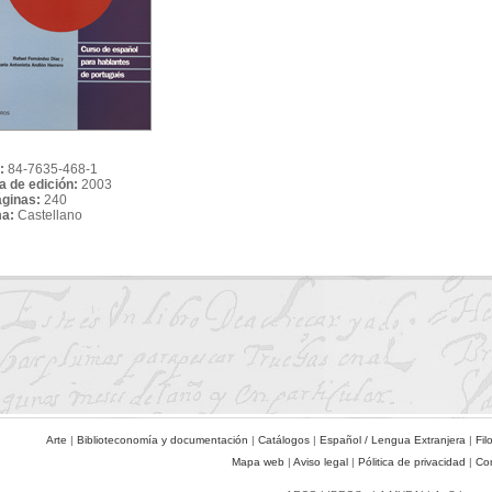
:
84-7635-468-1
a de edición:
2003
áginas:
240
ma:
Castellano
Arte
|
Biblioteconomía y documentación
|
Catálogos
|
Español / Lengua Extranjera
|
Fil
Mapa web
|
Aviso legal
|
Pólitica de privacidad
|
Co