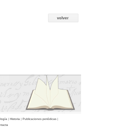
ología
|
Historia
|
Publicaciones periódicas
|
ntacta