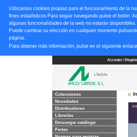
Utilizamos cookies propias para el funcionamiento de la na
fines estadísticos Para seguir navegando pulse el botón 'Ac
algunas funcionalidades de la web no estarán disponibles.
Puede cambiar su elección en cualquier momento pulsando el
página.
Para obtener más información, pulse en el siguiente enlac
Acceder / Regis
I
Colecciones
Novedades
Distribuidores
Librerías
Descargar catálogo
Ferias
Normas para revistas