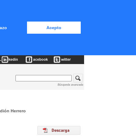
azo
Acepto
Búsqueda avanzada
ndión Herrero