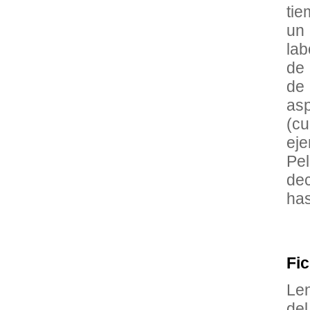
tie
un
lab
de 
de 
asp
(cu
eje
Pel
dec
has
Fic
Len
de