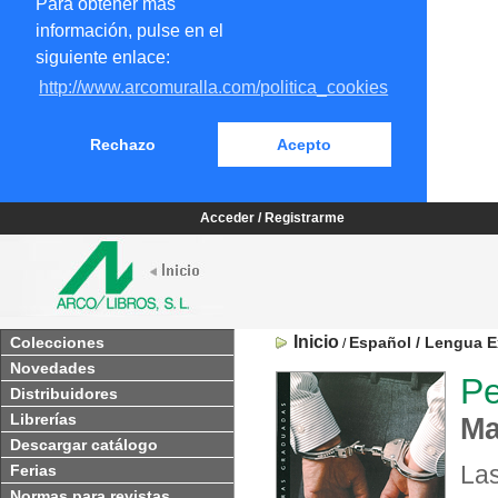
Para obtener más
información, pulse en el
siguiente enlace:
http://www.arcomuralla.com/politica_cookies
Rechazo
Acepto
Acceder / Registrarme
Inicio
Colecciones
Español / Lengua E
/
Novedades
Pe
Distribuidores
Librerías
Ma
Descargar catálogo
La
Ferias
Normas para revistas