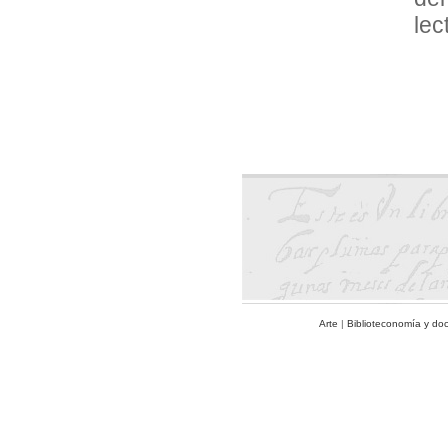
lec
Arte
|
Biblioteconomía y do