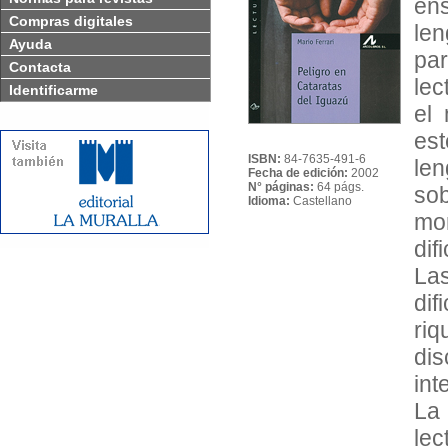
en
Compras digitales
len
Ayuda
pa
Contacta
lec
Identificarme
el
est
ISBN:
84-7635-491-6
len
Fecha de edición:
2002
N° páginas:
64 págs.
sob
Idioma:
Castellano
mo
dif
Las
dif
riq
dis
int
La 
le