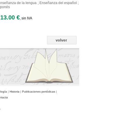
nseñanza de la lengua ; Enseñanza del español ;
japonés
13.00 €
, sin IVA
ología
|
Historia
|
Publicaciones periódicas
|
ntacta
)