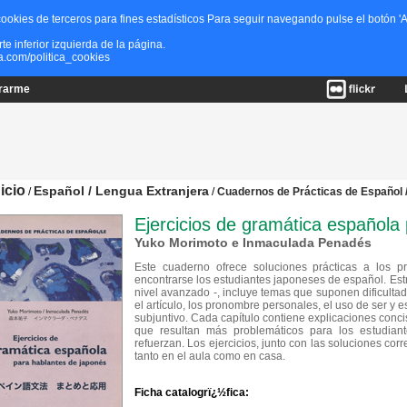
ookies de terceros para fines estadísticos Para seguir navegando pulse el botón 'A
 inferior izquierda de la página.
a.com/politica_cookies
trarme
nicio
Español / Lengua Extranjera
/
/
Cuadernos de Prácticas de Español /
Ejercicios de gramática española
Yuko Morimoto e Inmaculada Penadés
Este cuaderno ofrece soluciones prácticas a los 
encontrarse los estudiantes japoneses de español. Estru
nivel avanzado -, incluye temas que suponen dificulta
el artículo, los pronombre personales, el uso de ser y es
subjuntivo. Cada capítulo contiene explicaciones conci
que resultan más problemáticos para los estudian
refuerzan. Los ejercicios, junto con las soluciones cor
tanto en el aula como en casa.
Ficha catalogrï¿½fica: