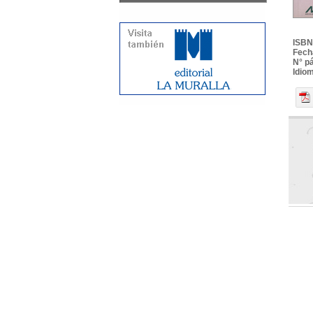
ISBN
Fech
N° p
Idio