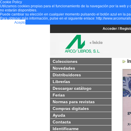
Cookie Policy
Utilizamos cookies propias para el funcionamiento de la navegación por la web y c
no estarán disponibles.
Puede cambiar su elección en cualquier momento pulsando el botón azul en la parte
Para obtener más información, pulse en el siguiente enlace:
http://www.arcomurall
Rechazo
Acepto
Acceder / Regis
I
Colecciones
Novedades
Distribuidores
Librerías
Descargar catálogo
Ferias
Normas para revistas
Compras digitales
Ayuda
Contacta
Identificarme