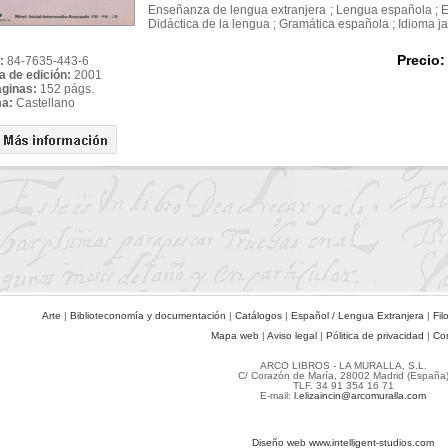
Enseñanza de lengua extranjera ; Lengua española ; E
Didáctica de la lengua ; Gramática española ; Idioma 
Precio:
:
84-7635-443-6
a de edición:
2001
áginas:
152 págs.
ma:
Castellano
Arte
|
Biblioteconomía y documentación
|
Catálogos
|
Español / Lengua Extranjera
|
Fil
Mapa web
|
Aviso legal
|
Pólitica de privacidad
|
Co
ARCO LIBROS - LA MURALLA, S.L.
C/ Corazón de María, 28002 Madrid (España
TLF. 34 91 354 16 71
E-mail:
l.elizaincin@arcomuralla.com
Diseño web www.intelligent-studios.com