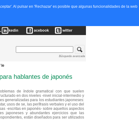
ceptar'. Al pulsar en 'Rechazar' es posible que algunas funcionalidades de la web
Búsqueda avanzada
 le
 para hablantes de japonés
problemas de índole gramatical con que suelen
cturado en dos niveles -nivel inicial-intermedio y
des generalizadas para los estudiantes japoneses:
tar, usos de se, las perífrasis verbales y el uso del
sas -escritas en japonés- sobre aquellos aspectos
tes japoneses y abundantes ejercicios que las
respondientes, están diseñados para ser utilizados