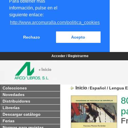
Para obtener más
información, pulse en el
siguiente enlace:
http://www.arcomuralla.com/politica_cookies
Rechazo
Acepto
Acceder / Registrarme
Inicio
Colecciones
Español / Lengua E
/
Novedades
8
Distribuidores
Librerías
p
Descargar catálogo
F
Ferias
Normas para revistas