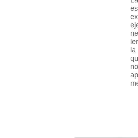
e
ex
e
ne
le
la
qu
n
ap
me