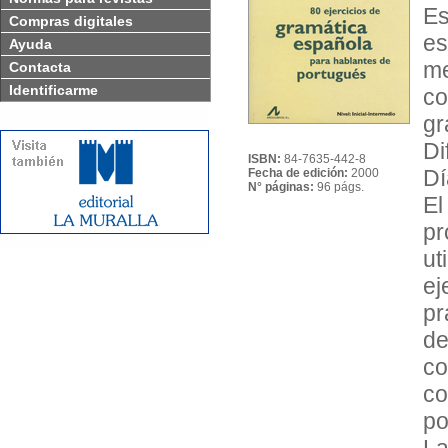
E
Compras digitales
es
Ayuda
m
Contacta
Identificarme
co
gr
Di
ISBN:
84-7635-442-8
Dí
Fecha de edición:
2000
N° páginas:
96 págs.
El
pr
ut
ej
pr
de
co
c
po
La