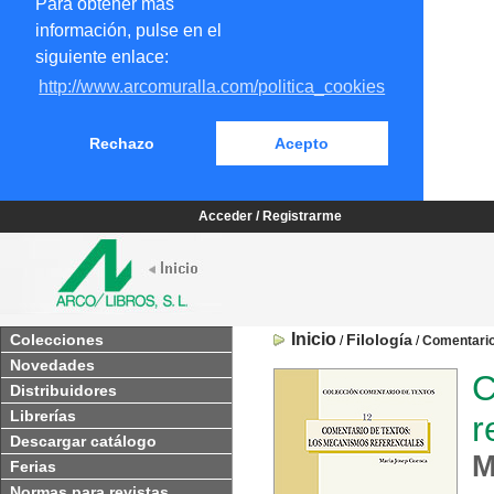
Para obtener más
información, pulse en el
siguiente enlace:
http://www.arcomuralla.com/politica_cookies
Rechazo
Acepto
Acceder / Registrarme
Inicio
Colecciones
Filología
/
/
Comentario
Novedades
C
Distribuidores
Librerías
r
Descargar catálogo
M
Ferias
Normas para revistas