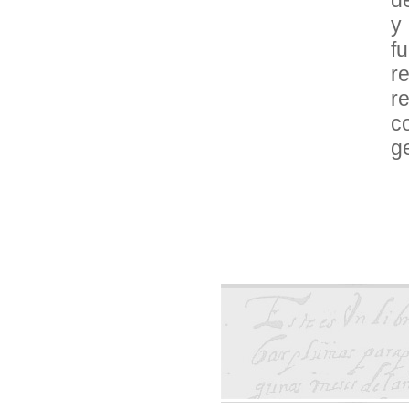
y
f
r
r
c
g