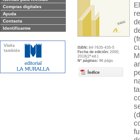
E
Compras digitales
r
Ayuda
d
Contacta
Identificarme
d
(
c
ISBN:
84-7635-435-5
Fecha de edición:
2000;
M
2018(2ª ed.)
N° páginas:
96 págs.
a
p
n
t
c
s
(d
c
f
d