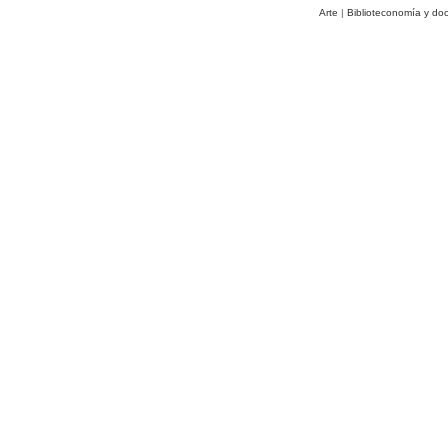
Arte
|
Biblioteconomía y do