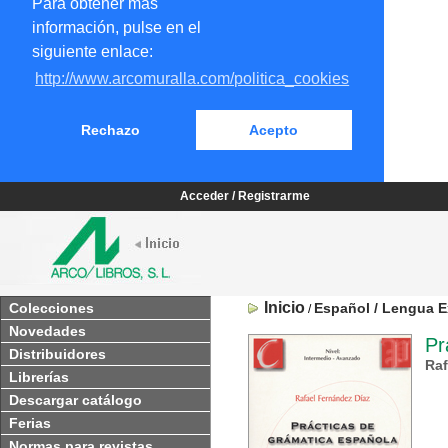
Para obtener más
información, pulse en el
siguiente enlace:
http://www.arcomuralla.com/politica_cookies
Rechazo
Acepto
Acceder / Registrarme
Inicio
Colecciones
Español / Lengua E
/
Novedades
Pr
Distribuidores
Raf
Librerías
Descargar catálogo
Ferias
Normas para revistas