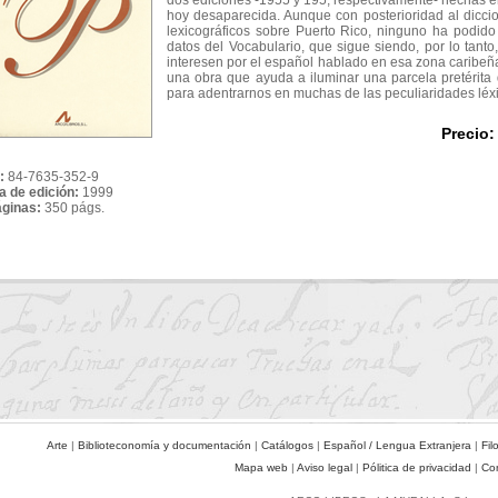
dos ediciones -1955 y 195, respectivamente- hechas en
hoy desaparecida. Aunque con posterioridad al dicci
lexicográficos sobre Puerto Rico, ninguno ha podido 
datos del Vocabulario, que sigue siendo, por lo tant
interesen por el español hablado en esa zona caribeña
una obra que ayuda a iluminar una parcela pretérita 
para adentrarnos en muchas de las peculiaridades léxi
Precio:
:
84-7635-352-9
a de edición:
1999
áginas:
350 págs.
Arte
|
Biblioteconomía y documentación
|
Catálogos
|
Español / Lengua Extranjera
|
Fil
Mapa web
|
Aviso legal
|
Pólitica de privacidad
|
Co