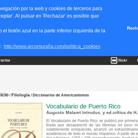
vegación por la web y cookies de terceros para
eptar'. Al pulsar en 'Rechazar' es posible que
Rech
 botón azul en la parte inferior izquierda de la
e:
http://www.arcomuralla.com/politica_cookies
trarme
nicio
Filología
/
/
Diccionarios de Americanismos
Vocabulario de Puerto Rico
Augusto Malaret Introduc. y ed.crítica de H
El Vocabulario de Puerto Rico se publicó por primer
tirada que desapareció de las librerías en poco 
notablemente enriquecida, alcanzó un extraordinari
académicos de todo el mundo hispánico. A partir de e