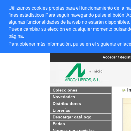
Utilizamos cookies propias para el funcionamiento de la na
fines estadísticos Para seguir navegando pulse el botón 'Ac
algunas funcionalidades de la web no estarán disponibles.
Puede cambiar su elección en cualquier momento pulsando el
página.
Para obtener más información, pulse en el siguiente enlac
Acceder / Regis
I
Colecciones
Novedades
Distribuidores
Librerías
Descargar catálogo
Ferias
Normas para revistas