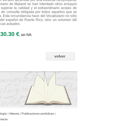
 versión facsimilar por una editorial neoyorquina,
onario de Malaret se han intentado otros ensayos
superar la calidad y el extraordinario acopio de
o, de consulta obligada por todos aquellos que se
. Esta circunstancia hace del Vocabulario no sólo
del español de Puerto Rico, sino un volumen útil
cas actuales.
30.30 €
, sin IVA
ología
|
Historia
|
Publicaciones periódicas
|
ntacta