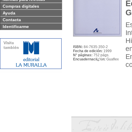
E
Compras digitales
G
Ayuda
Contacta
E
Identificarme
I
H
ISBN:
84-7635-350-2
en
Fecha de edición:
1999
E
N° páginas:
752 págs.
Encuadernaciï¿½n:
Guaflex
co