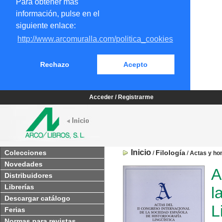
Para obtener más
información, pulse en el
siguiente enlace:
http://www.arcomuralla.com/politica_cookies
Rechazo
Acepto
Acceder / Registrarme
Inicio
Colecciones
Filología
/
/
Actas y ho
Novedades
A
Distribuidores
Librerías
l
Descargar catálogo
L
Ferias
Normas para revistas