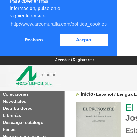
Para obtener más
información, pulse en el
siguiente enlace:
http://www.arcomuralla.com/politica_cookies
Rechazo
Acepto
Acceder / Registrarme
Inicio
Colecciones
Español / Lengua E
/
Novedades
El
Distribuidores
Librerías
Jo
Descargar catálogo
Est
Ferias
Normas para revistas