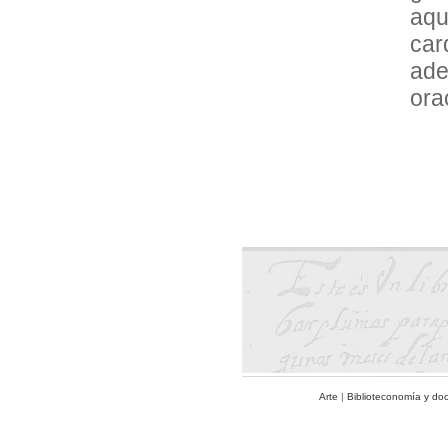
aqu
car
ade
ora
Arte
|
Biblioteconomía y do