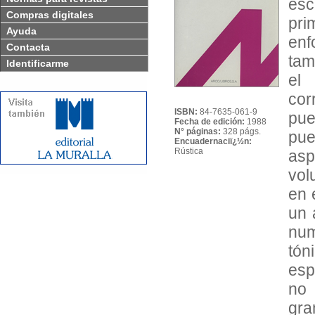
esc
Compras digitales
pri
Ayuda
enf
Contacta
tam
Identificarme
el
cor
ISBN:
84-7635-061-9
pue
Fecha de edición:
1988
N° páginas:
328 págs.
pue
Encuadernaciï¿½n:
Rústica
asp
vol
en 
un 
num
tó
esp
no 
gra