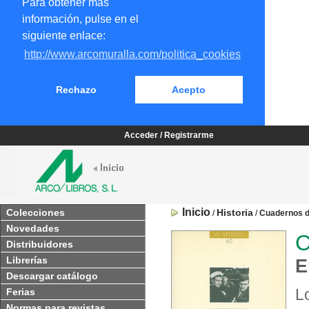
Para obtener más
información, pulse en el
siguiente enlace:
http://www.arcomuralla.com/politica_cookies
Rechazo
Acepto
Acceder / Registrarme
Inicio
Colecciones
Historia
/
/
Cuadernos d
Novedades
C
Distribuidores
Librerías
E
Descargar catálogo
L
Ferias
Normas para revistas