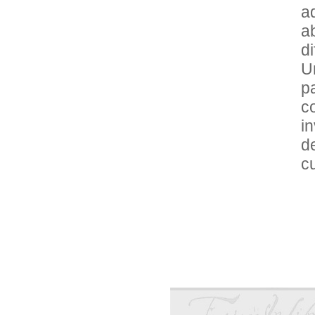
a
a
di
U
p
c
i
d
c