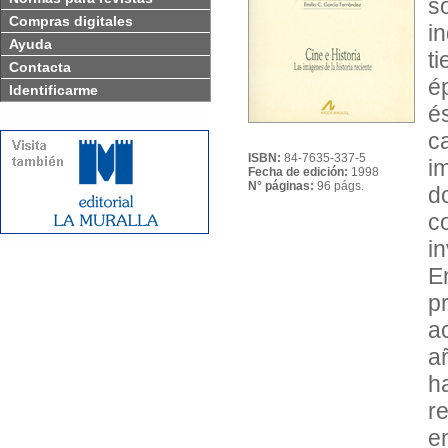
s
Compras digitales
i
Ayuda
t
Contacta
é
Identificarme
é
c
ISBN:
84-7635-337-5
i
Fecha de edición:
1998
N° páginas:
96 págs.
d
c
i
E
p
a
a
h
r
e